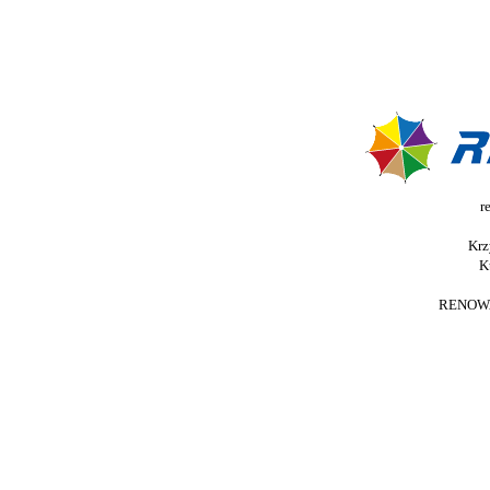
r
Krz
K
RENOWA